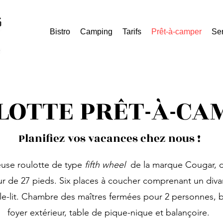
Bistro
Camping
Tarifs
Prêt-à-camper
Se
LOTTE PRÊT-À-CA
Planifiez vos vacances chez nous !
use roulotte de type
fifth wheel
de la marque Cougar, 
r de 27 pieds. Six places à coucher comprenant un divan-
le-lit. Chambre des maîtres fermées pour 2 personnes, 
foyer extérieur, table de pique-nique et balançoire.