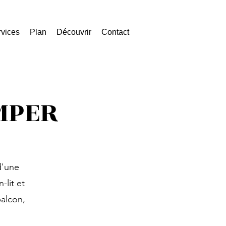
rvices
Plan
Découvrir
Contact
MPER
d'une
lit et
balcon,