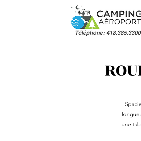
ROU
Spacie
longueu
une tab